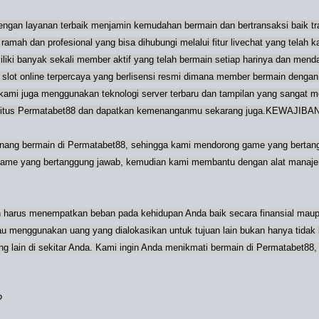
engan layanan terbaik menjamin kemudahan bermain dan bertransaksi baik tra
mah dan profesional yang bisa dihubungi melalui fitur livechat yang telah 
iliki banyak sekali member aktif yang telah bermain setiap harinya dan menda
slot online terpercaya yang berlisensi resmi dimana member bermain denga
kami juga menggunakan teknologi server terbaru dan tampilan yang sangat m
itus Permatabet88 dan dapatkan kemenanganmu sekarang juga.
KEWAJIBAN
enang bermain di Permatabet88, sehingga kami mendorong game yang bertan
 game yang bertanggung jawab, kemudian kami membantu dengan alat manaj
nah harus menempatkan beban pada kehidupan Anda baik secara finansial mau
u menggunakan uang yang dialokasikan untuk tujuan lain bukan hanya tidak 
g lain di sekitar Anda. Kami ingin Anda menikmati bermain di Permatabet88,

