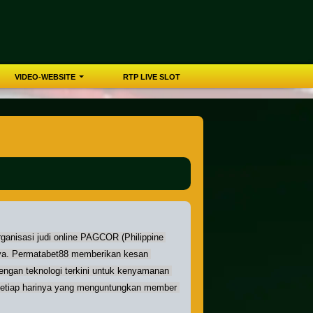
VIDEO-WEBSITE
RTP LIVE SLOT
rganisasi judi online PAGCOR (Philippine 
aya. Permatabet88 memberikan kesan 
gan teknologi terkini untuk kenyamanan 
setiap harinya yang menguntungkan member 