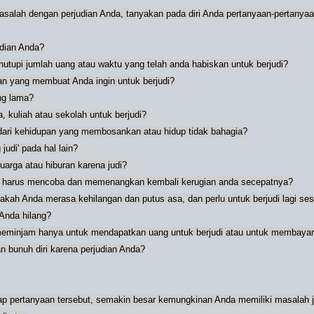
alah dengan perjudian Anda, tanyakan pada diri Anda pertanyaan-pertanyaan 
dian Anda?

tupi jumlah uang atau waktu yang telah anda habiskan untuk berjudi?

n yang membuat Anda ingin untuk berjudi?

g lama?

, kuliah atau sekolah untuk berjudi?

 dari kehidupan yang membosankan atau hidup tidak bahagia?

di' pada hal lain?

arga atau hiburan karena judi?

a harus mencoba dan memenangkan kembali kerugian anda secepatnya?

akah Anda merasa kehilangan dan putus asa, dan perlu untuk berjudi lagi se
Anda hilang?

eminjam hanya untuk mendapatkan uang untuk berjudi atau untuk membayar u
 bunuh diri karena perjudian Anda?

p pertanyaan tersebut, semakin besar kemungkinan Anda memiliki masalah ju