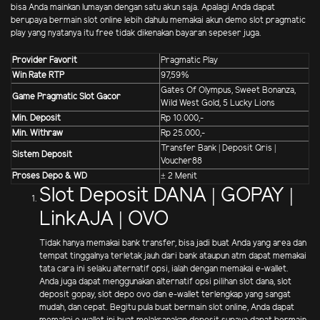
bisa Anda mainkan lumayan dengan satu akun saja. Apalagi Anda dapat
berupaya bermain slot online lebih dahulu memakai akun demo slot pragmatic
play yang nyatanya itu free tidak dikenakan bayaran sepeser juga.
Provider Favorit
Pragmatic Play
Win Rate RTP
97,59%
Gates Of Olympus, Sweet Bonanza,
Game Pragmatic Slot Gacor
Wild West Gold, 5 Lucky Lions
Min. Deposit
Rp 10.000,-
Min. Withraw
Rp 25.000,-
Transfer Bank | Deposit Qris |
Sistem Deposit
Voucher88
Proses Depo & WD
± 2 Menit
Slot Deposit DANA | GOPAY |
LinkAJA | OVO
Tidak hanya memakai bank transfer, bisa jadi buat Anda yang area dan
tempat tinggalnya terletak jauh dari bank ataupun atm dapat memakai
tata cara ini selaku alternatif opsi, ialah dengan memakai e-wallet.
Anda juga dapat menggunakan alternatif opsi pilihan slot dana, slot
deposit gopay, slot depo ovo dan e-wallet terlengkap yang sangat
mudah, dan cepat. Begitu pula buat bermain slot online, Anda dapat