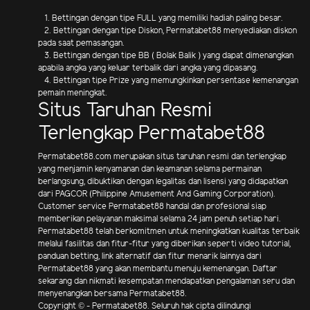
1. Bettingan dengan tipe FULL yang memiliki hadiah paling besar.
2. Bettingan dengan tipe Diskon, Permatabet88 menyediakan diskon
pada saat pemasangan.
3. Bettingan dengan tipe BB ( Bolak Balik ) yang dapat dimenangkan
apabila angka yang keluar terbalik dari angka yang dipasang.
4. Bettingan tipe Prize yang memungkinkan persentase kemenangan
pemain meningkat.
Situs Taruhan Resmi
Terlengkap Permatabet88
Permatabet88.com merupakan situs taruhan resmi dan terlengkap
yang menjamin kenyamanan dan keamanan selama permainan
berlangsung, dibuktikan dengan legalitas dan lisensi yang didapatkan
dari PAGCOR (Philippine Amusement And Gaming Corporation).
Customer service Permatabet88 handal dan profesional siap
memberikan pelayanan maksimal selama 24 jam penuh setiap hari.
Permatabet88 telah berkomitmen untuk meningkatkan kualitas terbaik
melalui fasilitas dan fitur-fitur yang diberikan seperti video tutorial,
panduan betting, link alternatif dan fitur menarik lainnya dari
Permatabet88 yang akan membantu menuju kemenangan. Daftar
sekarang dan nikmati kesempatan mendapatkan pengalaman seru dan
menyenangkan bersama Permatabet88.
Copyright © - Permatabet88. Seluruh hak cipta dilindungi