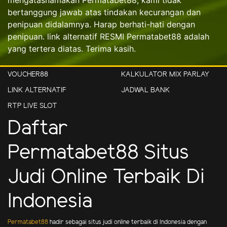
mengatasnamakan Permatabet88, kami tidak
bertanggung jawab atas tindakan kecurangan dan
penipuan didalamnya. Harap berhati-hati dengan
penipuan. link alternatif RESMI Permatabet88 adalah
yang tertera diatas. Terima kasih.
VOUCHER88
KALKULATOR MIX PARLAY
LINK ALTERNATIF
JADWAL BANK
RTP LIVE SLOT
Daftar
Permatabet88 Situs
Judi Online Terbaik Di
Indonesia
Permatabet88
hadir sebagai situs judi online terbaik di Indonesia dengan