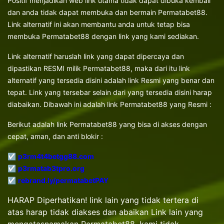
Positif menjadikan web link utama tidak dapat dibuka kembali
dan anda tidak dapat membuka dan bermain Permatabet88.
Link alternatif ini akan membantu anda untuk tetap bisa
membuka Permatabet88 dengan link yang kami sediakan.
Link alternatif haruslah link yang dapat dipercaya dan
dipastikan RESMI milik Permatabet88, maka dari itu link
alternatif yang tersedia disini adalah link Resmi yang benar dan
tepat. Link yang tersebar selain dari yang tersedia disini harap
diabaikan. Dibawah ini adalah link Permatabet88 yang Resmi :
Berikut adalah link Permatabet88 yang bisa di akses dengan
cepat, aman, dan anti blokir :
☑️
p3rm4t4betgg88.com
☑️
p3rmatab3tpro.org
☑️
rebrand.ly/permatabetPAY
HARAP Diperhatikan! link lain yang tidak tertera di
atas harap tidak diakses dan abaikan Link lain yang