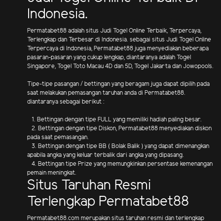
Indonesia.
Permatabet88 adalah situs Judi Togel Online Terbaik, Terpercaya,
Terlengkap dan Terbesar di Indonesia. sebagai situs Judi Togel Online
Terpercaya di Indonesia, Permatabet88 juga menyediakan beberapa
pasaran-pasaran yang cukup lengkap, diantaranya adalah Togel
Singapore, Togel Toto Macau 4D dan 5D, Togel Jakarta dan Jowopools.
Tipe-tipe pasangan / bettingan yang beragam juga dapat dipilih pada
saat melakukan pemasangan taruhan anda di Permatabet88.
diantaranya sebagai berikut :
1. Bettingan dengan tipe FULL yang memiliki hadiah paling besar.
2. Bettingan dengan tipe Diskon, Permatabet88 menyediakan diskon
pada saat pemasangan.
3. Bettingan dengan tipe BB ( Bolak Balik ) yang dapat dimenangkan
apabila angka yang keluar terbalik dari angka yang dipasang.
4. Bettingan tipe Prize yang memungkinkan persentase kemenangan
pemain meningkat.
Situs Taruhan Resmi
Terlengkap Permatabet88
Permatabet88.com merupakan situs taruhan resmi dan terlengkap