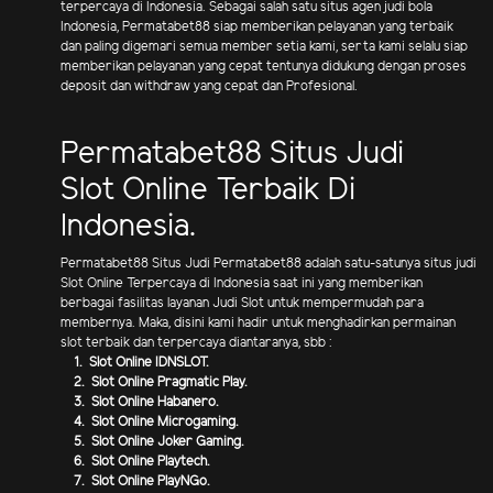
terpercaya di Indonesia. Sebagai salah satu situs agen judi bola
Indonesia, Permatabet88 siap memberikan pelayanan yang terbaik
dan paling digemari semua member setia kami, serta kami selalu siap
memberikan pelayanan yang cepat tentunya didukung dengan proses
deposit dan withdraw yang cepat dan Profesional.
Permatabet88 Situs Judi
Slot Online Terbaik Di
Indonesia.
Permatabet88 Situs Judi Permatabet88 adalah satu-satunya situs judi
Slot Online Terpercaya di Indonesia saat ini yang memberikan
berbagai fasilitas layanan Judi Slot untuk mempermudah para
membernya. Maka, disini kami hadir untuk menghadirkan permainan
slot terbaik dan terpercaya diantaranya, sbb :
1. Slot Online IDNSLOT.
2. Slot Online Pragmatic Play.
3. Slot Online Habanero.
4. Slot Online Microgaming.
5. Slot Online Joker Gaming.
6. Slot Online Playtech.
7. Slot Online PlayNGo.